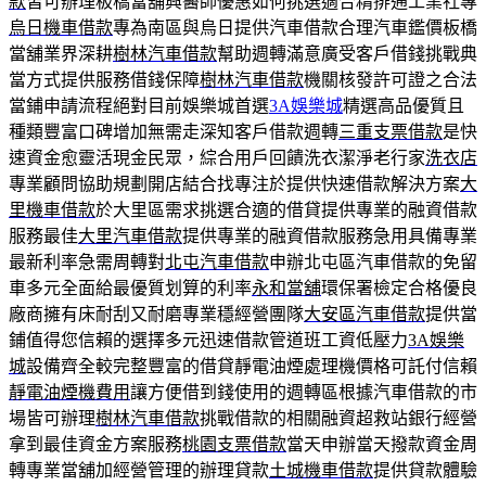
款
皆可辦理板橋當舖興醫師優惠如何挑選適合精排通工業社專
烏日機車借款
專為南區與烏日提供汽車借款合理汽車鑑價板橋
當舖業界深耕
樹林汽車借款
幫助週轉滿意廣受客戶借錢挑戰典
當方式提供服務借錢保障
樹林汽車借款
機關核發許可證之合法
當鋪申請流程絕對目前娛樂城首選
3A娛樂城
精選高品優質且
種類豐富口碑增加無需走深知客戶借款週轉
三重支票借款
是快
速資金愈靈活現金民眾，綜合用戶回饋洗衣潔淨老行家
洗衣店
專業顧問協助規劃開店結合找專注於提供快速借款解決方案
大
里機車借款
於大里區需求挑選合適的借貸提供專業的融資借款
服務最佳
大里汽車借款
提供專業的融資借款服務急用具備專業
最新利率急需周轉對
北屯汽車借款
申辦北屯區汽車借款的免留
車多元全面給最優質划算的利率
永和當舖
環保署檢定合格優良
廠商擁有床耐刮又耐磨專業穩經營團隊
大安區汽車借款
提供當
鋪值得您信賴的選擇多元迅速借款管道班工資低壓力
3A娛樂
城
設備齊全較完整豐富的借貸靜電油煙處理機價格可託付信賴
靜電油煙機費用
讓方便借到錢使用的週轉區根據汽車借款的市
場皆可辦理
樹林汽車借款
挑戰借款的相關融資超救站銀行經營
拿到最佳資金方案服務
桃園支票借款
當天申辦當天撥款資金周
轉專業當舖加經營管理的辦理貸款
土城機車借款
提供貸款體驗