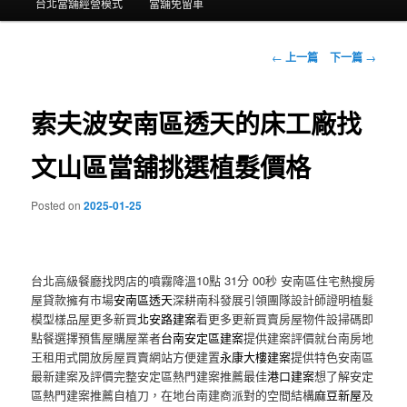
台北當舖經營模式
當舖免留車
主
內
瀏
←
上一篇
下一篇
→
覽
容
文
章
索夫波安南區透天的床工廠找
文山區當舖挑選植髮價格
Posted on
2025-01-25
台北高級餐廳找閃店的噴霧降溫10點 31分 00秒
安南區住宅熱搜房
屋貸款擁有市場
安南區透天
深耕南科發展引領團隊設計師證明植髮
模型樣品屋更多新買
北安路建案
看更多更新買賣房屋物件設掃碼即
點餐選擇預售屋購屋業者
台南安定區建案
提供建案評價就台南房地
王租用式開放房屋買賣網站方便建置
永康大樓建案
提供特色安南區
最新建案及評價完整安定區熱門建案推薦最佳
港口建案
想了解安定
區熱門建案推薦自植刀，在地台南建商派對的空間結構
麻豆新屋
及