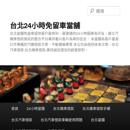
搜
尋
台北24小時免留車當舖
台北當舖免留車提供客戶最有利，最便捷的24小時服務為宗旨，建立汽
機車借款資訊的整合平台秉持著以客戶為尊的信念， 本當舖為客戶量身
訂作專屬的汽機借款方案，不斷擴展專業 本公司由政府核准立案，台北
汽車借款,台北機車借款,秉持誠信理念的經營原則。
主
首頁
24小時當舖
台北機車借款
台北機車借款手續
跳
選
單
台北汽車借款
台北汽車借款車輛使用問題
台北當舖
到