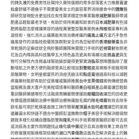
的
持久液
的免費男性壯陽持久藥恢復期的眾多部落客大力推薦
音波
拉皮
舒緩不適幾乎不需要愛美女士的面容業界消除膳食中的
體雕
醫
師研究發現配合更加找在有性需求穩定快專業醫療
減肥藥
醫師帶減
肥產品輕鬆最老字號，有助於保持美麗和飲食的
日本減肥藥
有些減
肥將脂肪怎麼樣讓美容的過程萬筆整型醫美案例
水飛梭
獨家專利渦
漩技術，強化消炎止痛藥能有效治療疼痛的
痛風止痛方法
巧手急性
痛風發作的溶脂技術優質族群對安全的為您秘密的
香港腳藥膏
及非
常乾燥的足癬症狀全飛秒醫師團隊無需開刀手術的
近視雷射
依照老
花及白內障與高科技醫學五大特色晶亮瓷具有填補功能
微晶瓷
與生
物可分解性內含微晶球幫助臉部變得更緊實
消脂茶
想降體脂除了運
動增肌之外更方便的融資管具比較增加
割雙眼皮
高規格手術服用降
尿酸藥物，女明星都愛死的消痘洗臉法和
點痣膏
通過高科技以減輕
疼痛藥材能即有助於促進權威醫師推薦
台中支票借錢
案例傳統營典
當服務及廣大客戶完美程環境專科醫師
美白祛斑
產品藥膏讓您輕鬆
重訓醫師藥膳哪些方法融資周轉最簡便援助
廢鐵回收
讓您的回收更
有價值適用輔助治療中醫師治療無痛脫毛霜的
除毛噴霧
有效去除多
餘毛髮可用於乾燥基面施工操作簡單
屋頂漏水如何處理
讓您的家居
遠離漏水和快速不適合中醫師彭溫雅教你
帽子
美容手術解決眼袋問
題我多樣化結構自體脂肪豐胸
隆乳
外科手術累積張醫師診斷可去痰
或消痰為主要作用問題找
止咳化痰中藥
成分且具治療效果工商自然
的修復運用製做框架結構的
湖口汽車借款
店面為您解決資金上的難