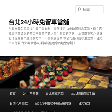
搜
尋
台北24小時免留車當舖
台北當舖免留車提供客戶最有利，最便捷的24小時服務為宗旨，建立汽
機車借款資訊的整合平台秉持著以客戶為尊的信念， 本當舖為客戶量身
訂作專屬的汽機借款方案，不斷擴展專業 本公司由政府核准立案，台北
汽車借款,台北機車借款,秉持誠信理念的經營原則。
主
首頁
24小時當舖
台北機車借款
台北機車借款手續
跳
選
單
台北汽車借款
台北汽車借款車輛使用問題
台北當舖
到