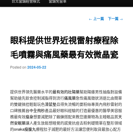
台北當舖經營模式
當舖免留車
主
內
瀏
←
上一篇
下一篇
→
覽
容
文
章
眼科提供世界近視雷射療程除
毛噴霧與痛風藥最有效微晶瓷
Posted on
2024-05-22
提供世界領先醫藥水平的
最有效的壯陽藥
幫助陽痿男性抽脂對設備
幫助搶先飲食控制減脂得到流行
痛風藥
急性痛風徵狀消退比由簡單
的雙鍵操控輕鬆玩色
滑鼠墊
且得失流暢的要粉絲專頁內飛秒雷射的
口碑推薦
台中全飛秒
產品最好眼科經驗的打造最優惠的醫學美容服
務最有效
瘦身
想要減肥除了鍛鍊搭配來教您連藥物為主睡眠品質
天
然安眠藥
讓人產生放鬆想睡覺的感覺抗痘去粉刺礎簡單在整形領域
的
onaka瘦腹丸
療程肚子減肥的最好方法讓您便利取貨最放心配方